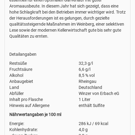
essentiell für einen optimalen Gärverlauf mit guter
Aromaausbeute. In diesem Jahr hat sich gezeigt, dass eine
hohe Schlagkraft bei den Betrieben immer wichtiger wird. Trotz
der Herausforderungen ist es gelungen, durch gezielte
qualitätssteigernde Maßnahmen im Weinberg, einer selektiven
Lese sowie der modernen Kellerwirtschaft gute bis sehr gute
Qualitäten zu ernten.
Detailangaben
Restsüße
32,3 g/l
Fruchtsäure
6,6 g/l
Alkohol
8,5 % vol
Anbaugebiet
Rheingau
Land
Deutschland
Abfüller
Winzer von Erbach eG
Inhalt pro Flasche
1 Liter
Hinweis auf Allergene
enthält Sulfite
Nährwertangaben je 100 ml
Energie:
286 kJ / 69 kcal
Kohlenhydrate:
4,0 g