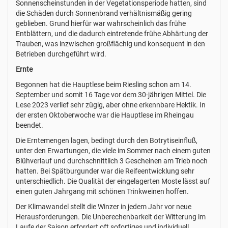
Sonnenscheinstunden in der Vegetationsperiode hatten, sind
die Schäden durch Sonnenbrand verhältnismäßig gering
geblieben. Grund hierfür war wahrscheinlich das frühe
Entblättern, und die dadurch eintretende frühe Abhärtung der
Trauben, was inzwischen großflächig und konsequent in den
Betrieben durchgeführt wird.
Ernte
Begonnen hat die Hauptlese beim Riesling schon am 14.
September und somit 16 Tage vor dem 30-jährigen Mittel. Die
Lese 2023 verlief sehr zügig, aber ohne erkennbare Hektik. In
der ersten Oktoberwoche war die Hauptlese im Rheingau
beendet.
Die Erntemengen lagen, bedingt durch den Botrytiseinfluß,
unter den Erwartungen, die viele im Sommer nach einem guten
Blühverlauf und durchschnittlich 3 Gescheinen am Trieb noch
hatten. Bei Spätburgunder war die Reifeentwicklung sehr
unterschiedlich. Die Qualität der eingelagerten Moste lässt auf
einen guten Jahrgang mit schönen Trinkweinen hoffen.
Der Klimawandel stellt die Winzer in jedem Jahr vor neue
Herausforderungen. Die Unberechenbarkeit der Witterung im
Laufe der Saison erfordert oft sofortiges und individuell