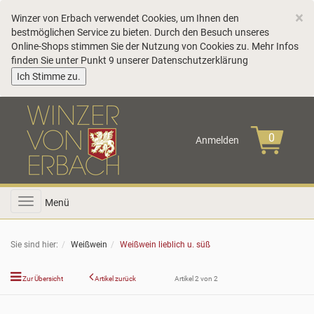
C
×
Winzer von Erbach verwendet Cookies, um Ihnen den
bestmöglichen Service zu bieten. Durch den Besuch unseres
Online-Shops stimmen Sie der Nutzung von Cookies zu. Mehr Infos
finden Sie unter Punkt 9 unserer
Datenschutzerklärung
COOKIE_NOTE_CLOSE
Ich Stimme zu.
Anmelden
Toggle
Menü
navigation
Sie sind hier:
Weißwein
Weißwein lieblich u. süß
Zur Übersicht
Artikel zurück
Artikel 2 von 2