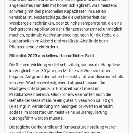
angepasstes Handeln mit hoher Schlagkraft, was meistens
schwierig mit den personellen Kapazitäten im Betrieb
vereinbar ist. Niederschläge, die die Befahrbarkeit der
Weinberge einschränken, oder zu hohe Temperaturen, die eine
fachgerechte Applikation der Pflanzenschutzmittel unmöglich
machen, optimale Wachstumsbedingungen für die Rebe, die
Laubarbeiten im Akkord und verkürzte Abstände beim
Pflanzenschutz einfordern.
Rückblick 2023 aus kellerwirtschaftlicher Sicht
Die Reifeentwicklung verlief sehr zügig, sodass die Hauptlese
im Vergleich zum 30-jährigen Mittel zwei Wochen früher
begann. Aufgrund der hohen Leseaktivität war diese innerhalb
von zwei Wochen weitestgehend abgeschlossen. Die
Mostgewichte lagen zum Erntezeitpunkt meist im
Prädikatsweinbereich. Glücklicherweise hatten auch die
Gehalte der Gesamtsäure ein gutes Niveau von ca. 10 g/l
(Riesling) in Verbindung mit niedrigen pH-Werten erreicht,
sodass im Moststadium meist keine Säureregulierung
durchgeführt werden musste.
Die tägliche Gärkontrolle und Temperatureinstellung waren