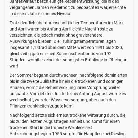
Jahresverlauf beschleunigte Rebenentwicklung, die in den
vergangenen Jahren wiederholt zu beobachten war, erreichte
in diesem Jahr ein neues Niveau.
Trotz deutlich überdurchschnittlicher Temperaturen im März
und April waren bis Anfang April leichte Nachtfröste zu
verzeichnen, die jedoch meist ohne gravierendere
Auswirkungen blieben. Die Frühlingstemperaturen lagen
insgesamt 1,1 Grad über dem Mittelwert von 1991 bis 2020,
gleichzeitig gab es einen Sonnenscheinbonus von 192
Stunden, womit es einer der sonnigsten Frühlinge im Rheingau
war!
Der Sommer begann durchwachsen, nachfolgend dominierten
bis in die zweite Julihälfte hinein die trockenen und sonnigen
Phasen, womit die Rebentwicklung ihren Vorsprung weiter
ausbaute. Vom letzten Julidrittel bis Anfang August wurde es
wechselhaft, was der Wasserversorgung, aber auch den
Pflanzenkrankheiten zugute kam.
Nachfolgend setzte sich erneut trockene Witterung durch, die
bis zu den letzten Augusttagen anhielt und somit für einen
trockenen Start in die früheste Weinlese seit
Aufzeichnungsbeginn 1955 sorgte. Die Hauptlese bei Riesling