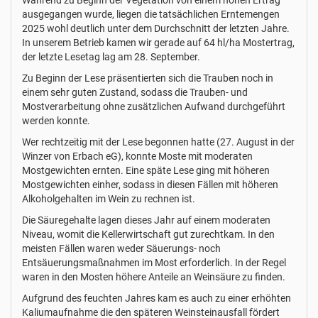
Während zu Beginn der Vegetation von einem hohen Ertrag
ausgegangen wurde, liegen die tatsächlichen Erntemengen
2025 wohl deutlich unter dem Durchschnitt der letzten Jahre.
In unserem Betrieb kamen wir gerade auf 64 hl/ha Mostertrag,
der letzte Lesetag lag am 28. September.
Zu Beginn der Lese präsentierten sich die Trauben noch in
einem sehr guten Zustand, sodass die Trauben- und
Mostverarbeitung ohne zusätzlichen Aufwand durchgeführt
werden konnte.
Wer rechtzeitig mit der Lese begonnen hatte (27. August in der
Winzer von Erbach eG), konnte Moste mit moderaten
Mostgewichten ernten. Eine späte Lese ging mit höheren
Mostgewichten einher, sodass in diesen Fällen mit höheren
Alkoholgehalten im Wein zu rechnen ist.
Die Säuregehalte lagen dieses Jahr auf einem moderaten
Niveau, womit die Kellerwirtschaft gut zurechtkam. In den
meisten Fällen waren weder Säuerungs- noch
Entsäuerungsmaßnahmen im Most erforderlich. In der Regel
waren in den Mosten höhere Anteile an Weinsäure zu finden.
Aufgrund des feuchten Jahres kam es auch zu einer erhöhten
Kaliumaufnahme die den späteren Weinsteinausfall fördert