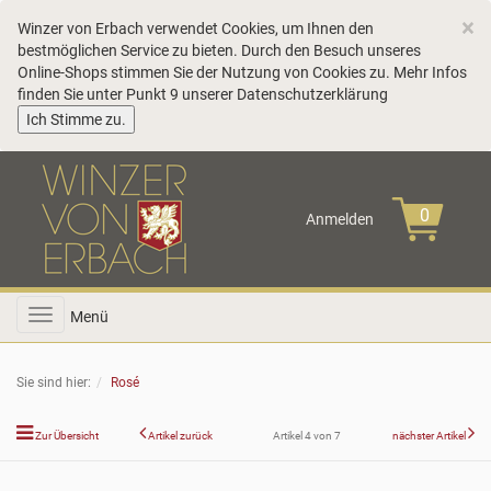
C
×
Winzer von Erbach verwendet Cookies, um Ihnen den
bestmöglichen Service zu bieten. Durch den Besuch unseres
Online-Shops stimmen Sie der Nutzung von Cookies zu. Mehr Infos
finden Sie unter Punkt 9 unserer
Datenschutzerklärung
COOKIE_NOTE_CLOSE
Ich Stimme zu.
Anmelden
Toggle
Menü
navigation
Sie sind hier:
Rosé
Zur Übersicht
Artikel zurück
Artikel 4 von 7
nächster Artikel