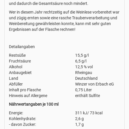
und dadurch die Gesamtsäure noch mindert.
Wer in diesem Jahr rechtzeitig auf die Weinlese vorbereitet war
und zügig ernten sowie eine rasche Traubenverarbeitung und
Weinbereitung gewährleisten konnte, kann mit sehr guten
Ergebnissen auf der Flasche rechnen!
Detailangaben
Restsüße
15,5 g/l
Fruchtsäure
6,5 g/l
Alkohol
12,5 % vol
Anbaugebiet
Rheingau
Land
Deutschland
Abfüller
Winzer von Erbach eG
Inhalt pro Flasche
0,75 Liter
Hinweis auf Allergene
enthält Sulfite
Nährwertangaben je 100 ml
Energie:
311 kJ/ 73 kcal
Kohlenhydrate:
2,6 g
- davon Zucker:
1,7 g