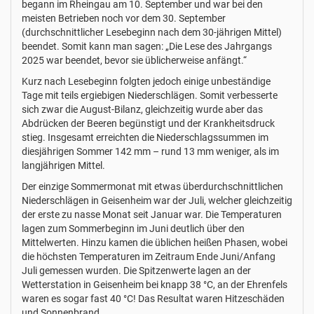
begann im Rheingau am 10. September und war bei den
meisten Betrieben noch vor dem 30. September
(durchschnittlicher Lesebeginn nach dem 30-jährigen Mittel)
beendet. Somit kann man sagen: „Die Lese des Jahrgangs
2025 war beendet, bevor sie üblicherweise anfängt.“
Kurz nach Lesebeginn folgten jedoch einige unbeständige
Tage mit teils ergiebigen Niederschlägen. Somit verbesserte
sich zwar die August-Bilanz, gleichzeitig wurde aber das
Abdrücken der Beeren begünstigt und der Krankheitsdruck
stieg. Insgesamt erreichten die Niederschlagssummen im
diesjährigen Sommer 142 mm – rund 13 mm weniger, als im
langjährigen Mittel.
Der einzige Sommermonat mit etwas überdurchschnittlichen
Niederschlägen in Geisenheim war der Juli, welcher gleichzeitig
der erste zu nasse Monat seit Januar war. Die Temperaturen
lagen zum Sommerbeginn im Juni deutlich über den
Mittelwerten. Hinzu kamen die üblichen heißen Phasen, wobei
die höchsten Temperaturen im Zeitraum Ende Juni/Anfang
Juli gemessen wurden. Die Spitzenwerte lagen an der
Wetterstation in Geisenheim bei knapp 38 °C, an der Ehrenfels
waren es sogar fast 40 °C! Das Resultat waren Hitzeschäden
und Sonnenbrand.