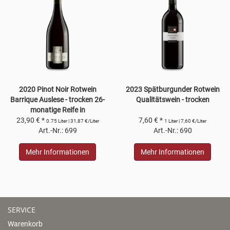
2020 Pinot Noir Rotwein
2023 Spätburgunder Rotwein
Barrique Auslese - trocken 26-
Qualitätswein - trocken
monatige Reife in
amerikanischen, französischen
23,90 € *
7,60 € *
0.75 Liter | 31,87 €/Liter
1 Liter | 7,60 €/Liter
und deutschen Barrique-
Art.-Nr.: 699
Art.-Nr.: 690
Fässern
Mehr Informationen
Mehr Informationen
SERVICE
Warenkorb