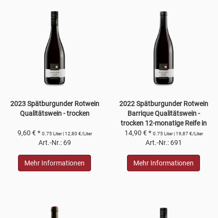
2023 Spätburgunder Rotwein
2022 Spätburgunder Rotwein
Qualitätswein - trocken
Barrique Qualitätswein -
trocken 12-monatige Reife in
9,60 € *
14,90 € *
amerikanischen Barrique-
0.75 Liter | 12,80 €/Liter
0.75 Liter | 19,87 €/Liter
Art.-Nr.: 69
Art.-Nr.: 691
Fässern
Mehr Informationen
Mehr Informationen