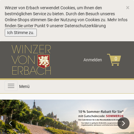
C
×
Winzer von Erbach verwendet Cookies, um Ihnen den
bestmöglichen Service zu bieten. Durch den Besuch unseres
Online-Shops stimmen Sie der Nutzung von Cookies zu. Mehr Infos
finden Sie unter Punkt 9 unserer
Datenschutzerklärung
COOKIE_NOTE_CLOSE
Ich Stimme zu.
Anmelden
Toggle
Menü
navigation
Previous
Next