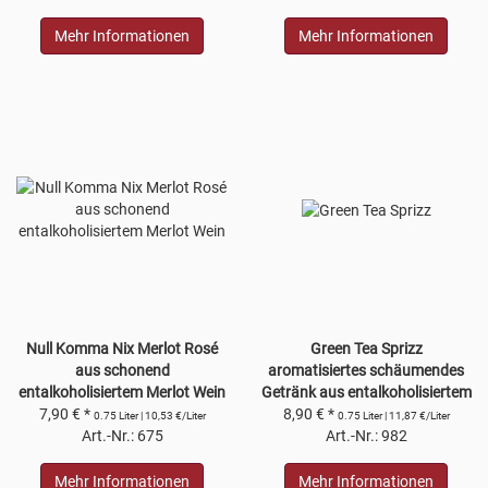
Mehr Informationen
Mehr Informationen
Null Komma Nix Merlot Rosé
Green Tea Sprizz
aus schonend
aromatisiertes schäumendes
entalkoholisiertem Merlot Wein
Getränk aus entalkoholisiertem
unter 0,5% Alkoholgehalt
7,90 € *
8,90 € *
Wein
0.75 Liter | 10,53 €/Liter
0.75 Liter | 11,87 €/Liter
Art.-Nr.: 675
Art.-Nr.: 982
Mehr Informationen
Mehr Informationen