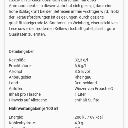
essentiell für einen optimalen Gärverlauf mit guter
Aromaausbeute. In diesem Jahr hat sich gezeigt, dass eine
hohe Schlagkraft bei den Betrieben immer wichtiger wird. Trotz
der Herausforderungen ist es gelungen, durch gezielte
qualitätssteigernde Maßnahmen im Weinberg, einer selektiven
Lese sowie der modernen Kellerwirtschaft gute bis sehr gute
Qualitäten zu ernten.
Detailangaben
Restsüße
32,3 g/l
Fruchtsäure
6,6 g/l
Alkohol
8,5 % vol
Anbaugebiet
Rheingau
Land
Deutschland
Abfüller
Winzer von Erbach eG
Inhalt pro Flasche
1 Liter
Hinweis auf Allergene
enthält Sulfite
Nährwertangaben je 100 ml
Energie:
286 kJ / 69 kcal
Kohlenhydrate:
4,0 g