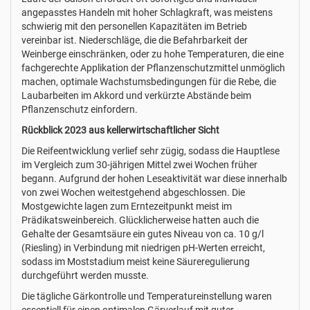
angepasstes Handeln mit hoher Schlagkraft, was meistens
schwierig mit den personellen Kapazitäten im Betrieb
vereinbar ist. Niederschläge, die die Befahrbarkeit der
Weinberge einschränken, oder zu hohe Temperaturen, die eine
fachgerechte Applikation der Pflanzenschutzmittel unmöglich
machen, optimale Wachstumsbedingungen für die Rebe, die
Laubarbeiten im Akkord und verkürzte Abstände beim
Pflanzenschutz einfordern.
Rückblick 2023 aus kellerwirtschaftlicher Sicht
Die Reifeentwicklung verlief sehr zügig, sodass die Hauptlese
im Vergleich zum 30-jährigen Mittel zwei Wochen früher
begann. Aufgrund der hohen Leseaktivität war diese innerhalb
von zwei Wochen weitestgehend abgeschlossen. Die
Mostgewichte lagen zum Erntezeitpunkt meist im
Prädikatsweinbereich. Glücklicherweise hatten auch die
Gehalte der Gesamtsäure ein gutes Niveau von ca. 10 g/l
(Riesling) in Verbindung mit niedrigen pH-Werten erreicht,
sodass im Moststadium meist keine Säureregulierung
durchgeführt werden musste.
Die tägliche Gärkontrolle und Temperatureinstellung waren