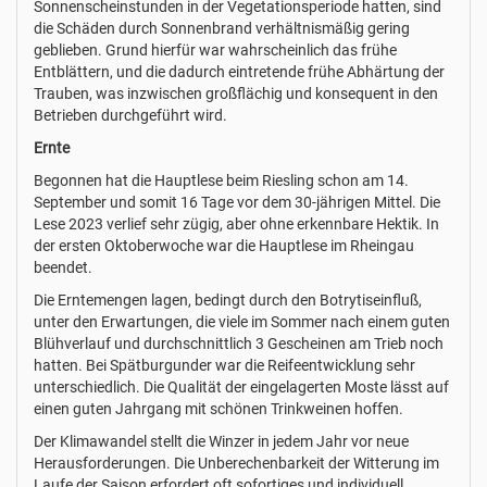
Sonnenscheinstunden in der Vegetationsperiode hatten, sind
die Schäden durch Sonnenbrand verhältnismäßig gering
geblieben. Grund hierfür war wahrscheinlich das frühe
Entblättern, und die dadurch eintretende frühe Abhärtung der
Trauben, was inzwischen großflächig und konsequent in den
Betrieben durchgeführt wird.
Ernte
Begonnen hat die Hauptlese beim Riesling schon am 14.
September und somit 16 Tage vor dem 30-jährigen Mittel. Die
Lese 2023 verlief sehr zügig, aber ohne erkennbare Hektik. In
der ersten Oktoberwoche war die Hauptlese im Rheingau
beendet.
Die Erntemengen lagen, bedingt durch den Botrytiseinfluß,
unter den Erwartungen, die viele im Sommer nach einem guten
Blühverlauf und durchschnittlich 3 Gescheinen am Trieb noch
hatten. Bei Spätburgunder war die Reifeentwicklung sehr
unterschiedlich. Die Qualität der eingelagerten Moste lässt auf
einen guten Jahrgang mit schönen Trinkweinen hoffen.
Der Klimawandel stellt die Winzer in jedem Jahr vor neue
Herausforderungen. Die Unberechenbarkeit der Witterung im
Laufe der Saison erfordert oft sofortiges und individuell