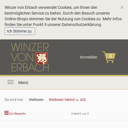
C
×
Winzer von Erbach verwendet Cookies, um Ihnen den
bestmöglichen Service zu bieten. Durch den Besuch unseres
Online-Shops stimmen Sie der Nutzung von Cookies zu. Mehr Infos
finden Sie unter Punkt 9 unserer
Datenschutzerklärung
COOKIE_NOTE_CLOSE
Ich Stimme zu.
Anmelden
Toggle
Menü
navigation
Sie sind hier:
Weißwein
Weißwein lieblich u. süß
Zur Übersicht
Artikel 0 von 3