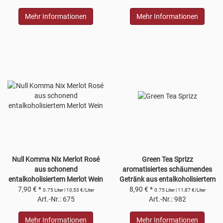
Mehr Informationen
Mehr Informationen
Null Komma Nix Merlot Rosé
Green Tea Sprizz
aus schonend
aromatisiertes schäumendes
entalkoholisiertem Merlot Wein
Getränk aus entalkoholisiertem
unter 0,5% Alkoholgehalt
7,90 € *
8,90 € *
Wein
0.75 Liter | 10,53 €/Liter
0.75 Liter | 11,87 €/Liter
Art.-Nr.: 675
Art.-Nr.: 982
Mehr Informationen
Mehr Informationen