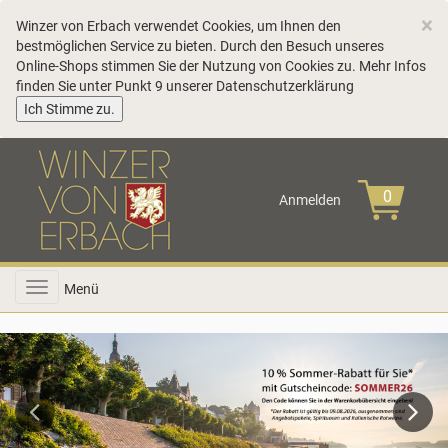
C
×
Winzer von Erbach verwendet Cookies, um Ihnen den
bestmöglichen Service zu bieten. Durch den Besuch unseres
Online-Shops stimmen Sie der Nutzung von Cookies zu. Mehr Infos
finden Sie unter Punkt 9 unserer
Datenschutzerklärung
COOKIE_NOTE_CLOSE
Ich Stimme zu.
Anmelden
Toggle
Menü
navigation
Previous
Next