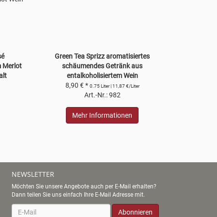
sé
Green Tea Sprizz aromatisiertes
 Merlot
schäumendes Getränk aus
alt
entalkoholisiertem Wein
8,90 € *
0.75 Liter | 11,87 €/Liter
Art.-Nr.: 982
Mehr Informationen
NEWSLETTER
Möchten Sie unsere Angebote auch per E-Mail erhalten?
Dann teilen Sie uns einfach Ihre E-Mail Adresse mit.
Newsletter
Abonnieren