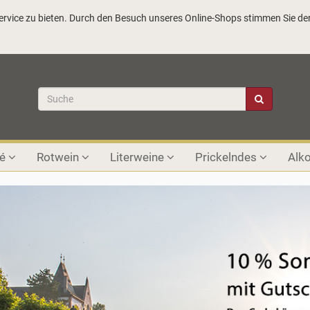
vice zu bieten. Durch den Besuch unseres Online-Shops stimmen Sie der
sé
Rotwein
Literweine
Prickelndes
Alko