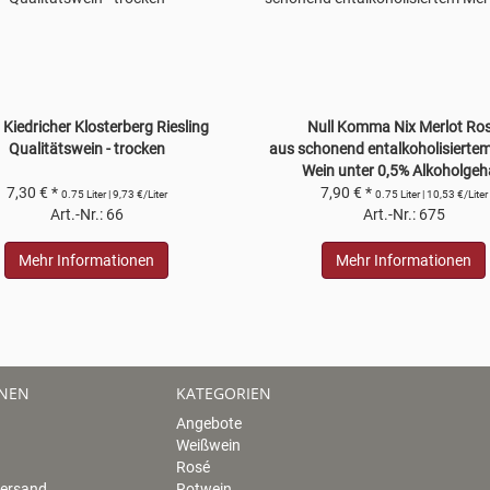
Kiedricher Klosterberg Riesling
Null Komma Nix Merlot Ro
Qualitätswein - trocken
aus schonend entalkoholisiertem
Wein unter 0,5% Alkoholgeh
7,30 € *
7,90 € *
0.75 Liter | 9,73 €/Liter
0.75 Liter | 10,53 €/Liter
Art.-Nr.: 66
Art.-Nr.: 675
Mehr Informationen
Mehr Informationen
ONEN
KATEGORIEN
Angebote
Weißwein
Rosé
Versand
Rotwein