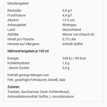
Detailangaben
Restsüße
5,9 g/l
Fruchtsäure
4,4 g/l
Alkohol
13 % vol
Anbaugebiet
Rheingau
Land
Deutschland
Abfüller
Winzer von Erbach eG
Inhalt pro Flasche
0,75 Liter
Hinweis auf Allergene
enthält Sulfite
Nährwertangaben je 100 ml
Energie:
338 kJ / 80 kcal
Kohlenhydrate:
1,6 g
- davon Zucker:
0,6 g
Enthält geringe Mengen von:
Fett, gesättigte Fettsäuren, Eiweiß, Salz
Zutaten:
Trauben, Saccharose, Gase: Kohlendioxyd,
Antioxidationsmittel: Sulfite, L-Ascorbinsäure