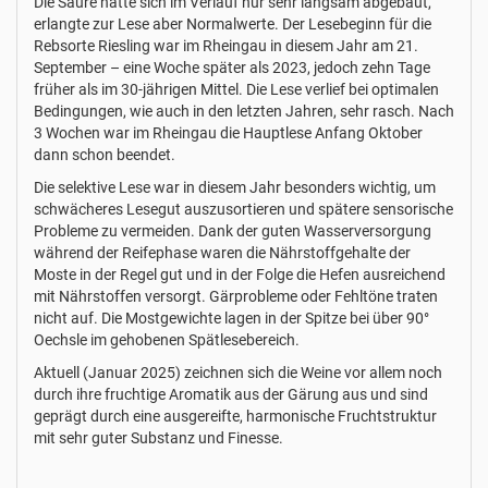
Die Säure hatte sich im Verlauf nur sehr langsam abgebaut,
erlangte zur Lese aber Normalwerte. Der Lesebeginn für die
Rebsorte Riesling war im Rheingau in diesem Jahr am 21.
September – eine Woche später als 2023, jedoch zehn Tage
früher als im 30-jährigen Mittel. Die Lese verlief bei optimalen
Bedingungen, wie auch in den letzten Jahren, sehr rasch. Nach
3 Wochen war im Rheingau die Hauptlese Anfang Oktober
dann schon beendet.
Die selektive Lese war in diesem Jahr besonders wichtig, um
schwächeres Lesegut auszusortieren und spätere sensorische
Probleme zu vermeiden. Dank der guten Wasserversorgung
während der Reifephase waren die Nährstoffgehalte der
Moste in der Regel gut und in der Folge die Hefen ausreichend
mit Nährstoffen versorgt. Gärprobleme oder Fehltöne traten
nicht auf. Die Mostgewichte lagen in der Spitze bei über 90°
Oechsle im gehobenen Spätlesebereich.
Aktuell (Januar 2025) zeichnen sich die Weine vor allem noch
durch ihre fruchtige Aromatik aus der Gärung aus und sind
geprägt durch eine ausgereifte, harmonische Fruchtstruktur
mit sehr guter Substanz und Finesse.