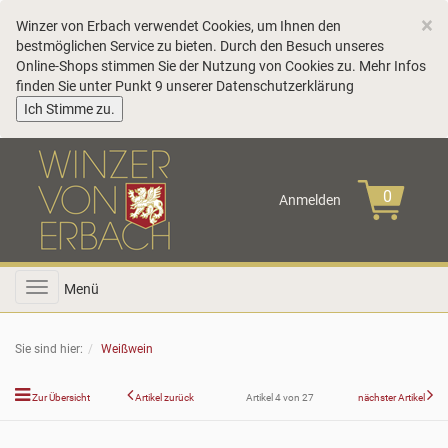
C
×
Winzer von Erbach verwendet Cookies, um Ihnen den
bestmöglichen Service zu bieten. Durch den Besuch unseres
Online-Shops stimmen Sie der Nutzung von Cookies zu. Mehr Infos
finden Sie unter Punkt 9 unserer
Datenschutzerklärung
COOKIE_NOTE_CLOSE
Ich Stimme zu.
Anmelden
Toggle
Menü
navigation
Sie sind hier:
Weißwein
Zur Übersicht
Artikel zurück
Artikel 4 von 27
nächster Artikel