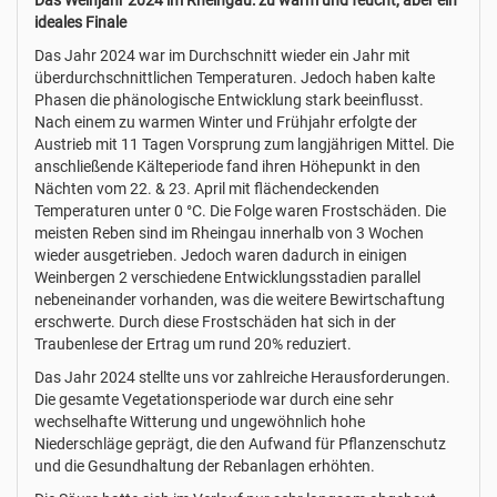
Das Weinjahr 2024 im Rheingau: zu warm und feucht, aber ein
ideales Finale
Das Jahr 2024 war im Durchschnitt wieder ein Jahr mit
überdurchschnittlichen Temperaturen. Jedoch haben kalte
Phasen die phänologische Entwicklung stark beeinflusst.
Nach einem zu warmen Winter und Frühjahr erfolgte der
Austrieb mit 11 Tagen Vorsprung zum langjährigen Mittel. Die
anschließende Kälteperiode fand ihren Höhepunkt in den
Nächten vom 22. & 23. April mit flächendeckenden
Temperaturen unter 0 °C. Die Folge waren Frostschäden. Die
meisten Reben sind im Rheingau innerhalb von 3 Wochen
wieder ausgetrieben. Jedoch waren dadurch in einigen
Weinbergen 2 verschiedene Entwicklungsstadien parallel
nebeneinander vorhanden, was die weitere Bewirtschaftung
erschwerte. Durch diese Frostschäden hat sich in der
Traubenlese der Ertrag um rund 20% reduziert.
Das Jahr 2024 stellte uns vor zahlreiche Herausforderungen.
Die gesamte Vegetationsperiode war durch eine sehr
wechselhafte Witterung und ungewöhnlich hohe
Niederschläge geprägt, die den Aufwand für Pflanzenschutz
und die Gesundhaltung der Rebanlagen erhöhten.