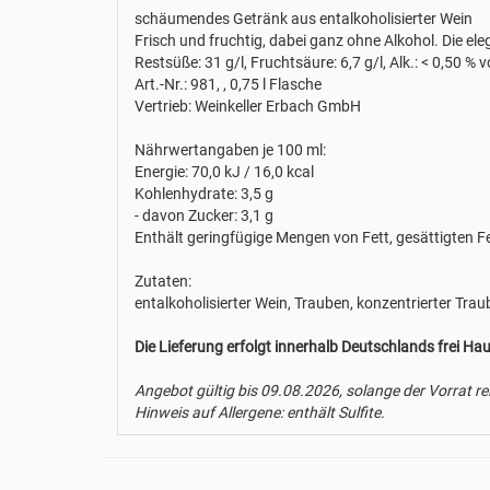
schäumendes Getränk aus entalkoholisierter Wein
Frisch und fruchtig, dabei ganz ohne Alkohol. Die ele
Restsüße: 31 g/l, Fruchtsäure: 6,7 g/l, Alk.: < 0,50 % v
Art.-Nr.: 981, , 0,75 l Flasche
Vertrieb: Weinkeller Erbach GmbH
Nährwertangaben je 100 ml:
Energie: 70,0 kJ / 16,0 kcal
Kohlenhydrate: 3,5 g
- davon Zucker: 3,1 g
Enthält geringfügige Mengen von Fett, gesättigten F
Zutaten:
entalkoholisierter Wein, Trauben, konzentrierter Tra
Die Lieferung erfolgt innerhalb Deutschlands frei Hau
Angebot gültig bis 09.08.2026, solange der Vorrat re
Hinweis auf Allergene: enthält Sulfite.