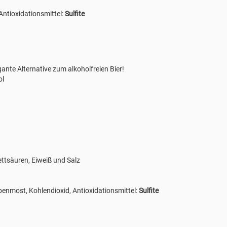
Antioxidationsmittel:
Sulfite
gante Alternative zum alkoholfreien Bier!
ol
ettsäuren, Eiweiß und Salz
ubenmost, Kohlendioxid, Antioxidationsmittel:
Sulfite