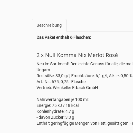
Beschreibung
Das Paket enthält 6 Flaschen:
2 x Null Komma Nix Merlot Rosé
Neu im Sortiment! Der leichte Genuss für alle, die mal
Ungarn.
Restsüße: 33,0 g/l, Fruchtsäure: 6,1 g/l, Alk.: < 0,50 %
Art.-Nr.: 675, 0,75 l Flasche
Vertrieb: Weinkeller Erbach GmbH
Nährwertangaben je 100 ml:
Energie: 75 kJ / 18 kcal
Kohlenhydrate: 4,7 g
- davon Zucker: 3,3 g
Enthält geringfügige Mengen von Fett, gesättigten F