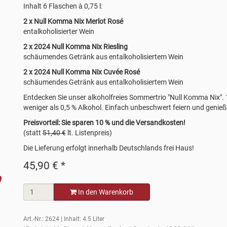
Inhalt 6 Flaschen à 0,75 l:
2 x Null Komma Nix Merlot Rosé
entalkoholisierter Wein
2 x 2024 Null Komma Nix Riesling
schäumendes Getränk aus entalkoholisiertem Wein
2 x 2024 Null Komma Nix Cuvée Rosé
schäumendes Getränk aus entalkoholisiertem Wein
Entdecken Sie unser alkoholfreies Sommertrio "Null Komma Nix"
weniger als 0,5 % Alkohol. Einfach unbeschwert feiern und genieß
Preisvorteil: Sie sparen 10 % und die Versandkosten!
(statt
51,40 €
lt. Listenpreis)
Die Lieferung erfolgt innerhalb Deutschlands frei Haus!
45,90
€
*
In den Warenkorb
Art.-Nr.: 2624 | Inhalt: 4.5 Liter