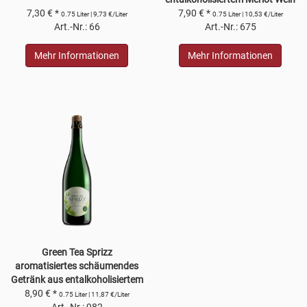
7,30 € *
unter 0,5% Alkoholgehalt
7,90 € *
0.75 Liter | 9,73 €/Liter
0.75 Liter | 10,53 €/Liter
Art.-Nr.: 66
Art.-Nr.: 675
Mehr Informationen
Mehr Informationen
Green Tea Sprizz
aromatisiertes schäumendes
Getränk aus entalkoholisiertem
8,90 € *
Wein
0.75 Liter | 11,87 €/Liter
Art.-Nr.: 982