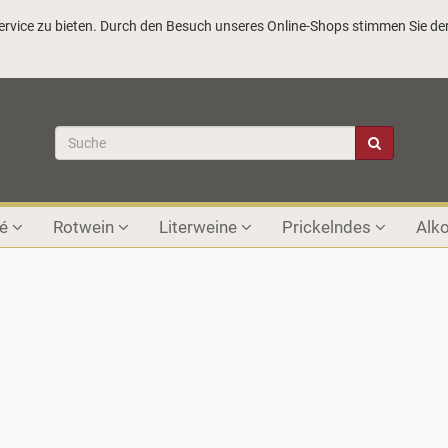
vice zu bieten. Durch den Besuch unseres Online-Shops stimmen Sie der
sé
Rotwein
Literweine
Prickelndes
Alko