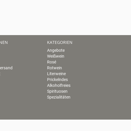
ONEN
KATEGORIEN
Angebote
Weißwein
Rosé
Versand
Rotwein
t
Literweine
Prickelndes
Alkoholfreies
Spirituosen
Spezialitäten
ingstraße 28 · 65346 Erbach im Rheingau · Telefon: 0 61 23 - 6 24 14 ·
ww